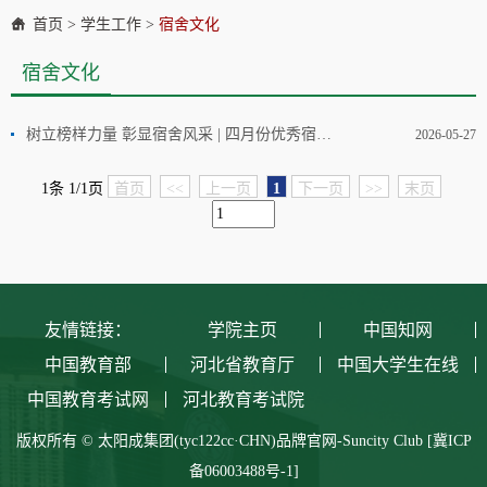
首页
>
学生工作
>
宿舍文化
宿舍文化
树立榜样力量 彰显宿舍风采 | 四月份优秀宿舍表彰通报
2026-05-27
1条 1/1页
首页
<<
上一页
1
下一页
>>
末页
友情链接：
学院主页
中国知网
中国教育部
河北省教育厅
中国大学生在线
中国教育考试网
河北教育考试院
版权所有 © 太阳成集团(tyc122cc·CHN)品牌官网-Suncity Club
[冀ICP
备06003488号-1]